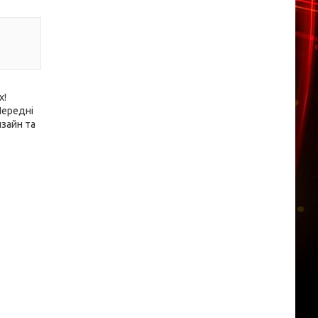
х!
Передні
изайн та