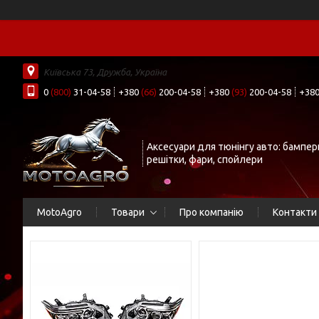
Київська 73, Дружба, Україна
0
(800)
31-04-58
+380
(66)
200-04-58
+380
(93)
200-04-58
+38
Аксесуари для тюнінгу авто: бампер
решітки, фари, спойлери
MotoAgro
Товари
Про компанію
Контакти