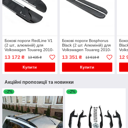
Бокові пороги RedLine V1
Бокові пороги Bosphorus
Боко
(2 шт., алюміній) для
Black (2 шт. Алюміній) для
Blac
Volkswagen Touareg 2010-
Volkswagen Touareg 2010-
Volk
2018 рр
2018 рр
2018
13 172
13 351
12 
₴
₴
13 435 ₴
13 618 ₴
Купити
Купити
Акційні пропозиції та новинки
–2%
–2%