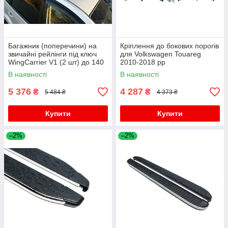
Багажник (поперечини) на
Кріплення до бокових порогів
звичайні рейлінги під ключ
для Volkswagen Touareg
WingCarrier V1 (2 шт) до 140
2010-2018 рр
см, чорний для Volkswagen
В наявності
В наявності
Touareg 2010-2018 рр
5 376
4 287
₴
₴
5 484 ₴
4 373 ₴
Купити
Купити
–2%
–2%