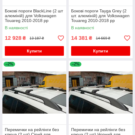
Бокові пороги BlackLine (2 шт
Бокові пороги Tayga Grey (2
алюміній) для Volkswagen
шт. алюміній) для Volkswagen
Touareg 2010-2018 рр
Touareg 2010-2018 рр
В наявності
В наявності
12 928
14 381
₴
₴
13 187 ₴
14 669 ₴
Купити
Купити
–2%
–2%
Перемички на рейлінги без
Перемички на рейлінги без
ключа (2 шт) Сірий для
ключа (2 шт) Чорний для