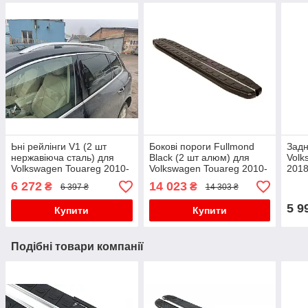
Ьні рейлінги V1 (2 шт
Бокові пороги Fullmond
Задн
нержавіюча сталь) для
Black (2 шт алюм) для
Volk
Volkswagen Touareg 2010-
Volkswagen Touareg 2010-
2018
2018 рр
2018 рр
6 272
14 023
₴
₴
6 397 ₴
14 303 ₴
5 9
Купити
Купити
Подібні товари компанії