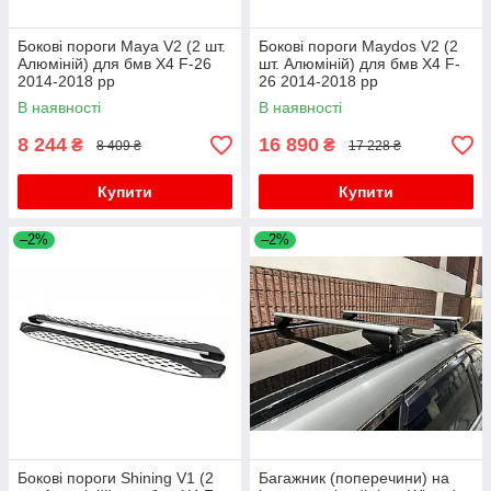
Бокові пороги Maya V2 (2 шт.
Бокові пороги Maydos V2 (2
Алюміній) для бмв X4 F-26
шт. Алюміній) для бмв X4 F-
2014-2018 рр
26 2014-2018 рр
В наявності
В наявності
8 244
16 890
₴
₴
8 409 ₴
17 228 ₴
Купити
Купити
–2%
–2%
Бокові пороги Shining V1 (2
Багажник (поперечини) на