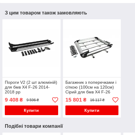
З цим товаром також замовляють
Пороги V2 (2 шт алюміній)
Багажник з поперечками і
для бмв X4 F-26 2014-
сіткою (100см на 120см)
2018 рр
Сірий для бмв X4 F-26
2014-2018 рр
9 408
15 801
₴
₴
9 596 ₴
16 117 ₴
Купити
Купити
Подібні товари компанії