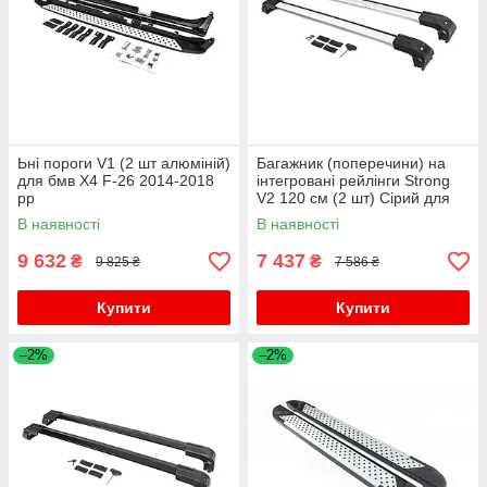
Ьні пороги V1 (2 шт алюміній)
Багажник (поперечини) на
для бмв X4 F-26 2014-2018
інтегровані рейлінги Strong
рр
V2 120 см (2 шт) Сірий для
бмв X4 F-26 2014-2018 рр
В наявності
В наявності
9 632
7 437
₴
₴
9 825 ₴
7 586 ₴
Купити
Купити
–2%
–2%