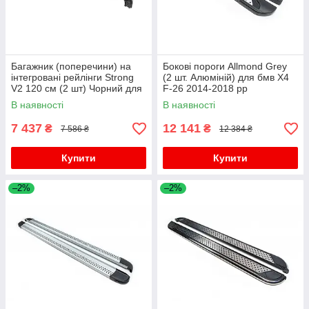
Багажник (поперечини) на
Бокові пороги Allmond Grey
інтегровані рейлінги Strong
(2 шт. Алюміній) для бмв X4
V2 120 см (2 шт) Чорний для
F-26 2014-2018 рр
бмв X4 F-26 2014-2018 рр
В наявності
В наявності
7 437
12 141
₴
₴
7 586 ₴
12 384 ₴
Купити
Купити
–2%
–2%