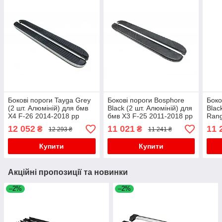
Бокові пороги Tayga Grey
Бокові пороги Bosphore
Боко
(2 шт. Алюміній) для бмв
Black (2 шт. Алюміній) для
Blac
X4 F-26 2014-2018 рр
бмв X3 F-25 2011-2018 рр
Rang
2002
12 052
11 021
11 
₴
₴
12 293 ₴
11 241 ₴
Купити
Купити
Акційні пропозиції та новинки
–2%
–2%