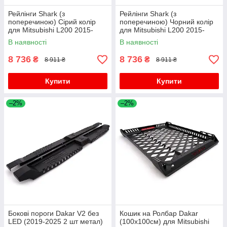
Рейлінги Shark (з
Рейлінги Shark (з
поперечиною) Сірий колір
поперечиною) Чорний колір
для Mitsubishi L200 2015-
для Mitsubishi L200 2015-
2024 рр
2024 рр
В наявності
В наявності
8 736
8 736
₴
₴
8 911 ₴
8 911 ₴
Купити
Купити
–2%
–2%
Бокові пороги Dakar V2 без
Кошик на Ролбар Dakar
LED (2019-2025 2 шт метал)
(100x100см) для Mitsubishi