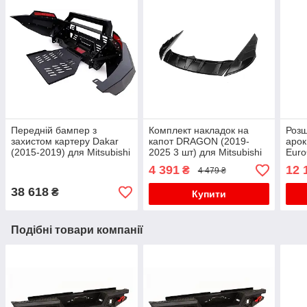
Передній бампер з
Комплект накладок на
Розш
захистом картеру Dakar
капот DRAGON (2019-
арок
(2015-2019) для Mitsubishi
2025 3 шт) для Mitsubishi
Euro
L200 рр
L200 рр
L200
4 391
12 
₴
4 479 ₴
38 618
₴
Купити
Подібні товари компанії