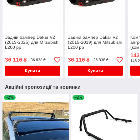
Задній бампер Dakar V2
Задній бампер Dakar V2
Комп
(2019-2025) для Mitsubishi
(2015-2019) для Mitsubishi
апгр
L200 рр
L200 рр
(ком
L200
143
36 116
36 116
₴
₴
36 838 ₴
36 838 ₴
146 2
Купити
Купити
Акційні пропозиції та новинки
–2%
–2%