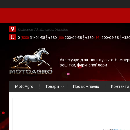
Київська 73, Дружба, Україна
0
(800)
31-04-58
+380
(66)
200-04-58
+380
(93)
200-04-58
+38
Аксесуари для тюнінгу авто: бампер
решітки, фари, спойлери
MotoAgro
Товари
Про компанію
Контакти