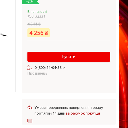
–2%
В наявності
Код:
92551
4 341 ₴
4 256 ₴
Купити
0 (800) 31-04-58
Продавець
повернення товару
протягом 14 днів
за рахунок покупця