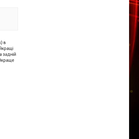
) в
айкращі
а задній
айкраще