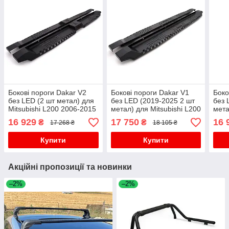
Бокові пороги Dakar V2
Бокові пороги Dakar V1
Боко
без LED (2 шт метал) для
без LED (2019-2025 2 шт
без 
Mitsubishi L200 2006-2015
метал) для Mitsubishi L200
мета
рр
рр
рр
16 929
17 750
16 
₴
₴
17 268 ₴
18 105 ₴
Купити
Купити
Акційні пропозиції та новинки
–2%
–2%