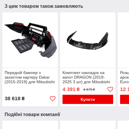
З цим товаром також замовляють
Передній бампер з
Комплект накладок на
Розш
захистом картеру Dakar
капот DRAGON (2019-
арок
(2015-2019) для Mitsubishi
2025 3 шт) для Mitsubishi
Euro
L200 рр
L200 рр
L200
4 391
12 
₴
4 479 ₴
38 618
₴
Купити
Подібні товари компанії