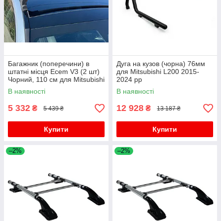
Багажник (поперечини) в
Дуга на кузов (чорна) 76мм
штатні місця Ecem V3 (2 шт)
для Mitsubishi L200 2015-
Чорний, 110 см для Mitsubishi
2024 рр
L200 2015-2024 рр
В наявності
В наявності
5 332
12 928
₴
₴
5 439 ₴
13 187 ₴
Купити
Купити
–2%
–2%