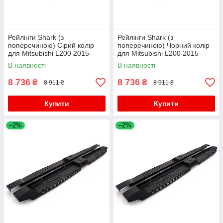
Рейлінги Shark (з
Рейлінги Shark (з
поперечиною) Сірий колір
поперечиною) Чорний колір
для Mitsubishi L200 2015-
для Mitsubishi L200 2015-
2024 рр
2024 рр
В наявності
В наявності
8 736
8 736
₴
₴
8 911 ₴
8 911 ₴
Купити
Купити
–2%
–2%