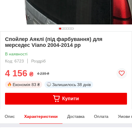
Спойлер Аяклі (під фарбування) для
мерседес Viano 2004-2014 рр
В наявності
Код: 6723
Роздріб
4 156
₴
4 239 ₴
Економія
83 ₴
Залишилось
38 днів
Купити
Опис
Характеристики
Доставка
Оплата
Умови 