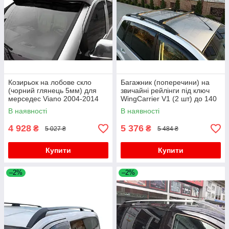
Козирьок на лобове скло
Багажник (поперечини) на
(чорний глянець 5мм) для
звичайні рейлінги під ключ
мерседес Viano 2004-2014
WingCarrier V1 (2 шт) до 140
рр
см, чорний для мерседес
В наявності
В наявності
Viano 2004-2014 рр
4 928
5 376
₴
₴
5 027 ₴
5 484 ₴
Купити
Купити
–2%
–2%