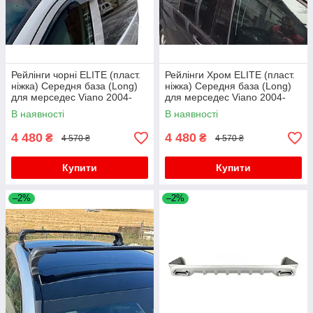
Рейлінги чорні ELITE (пласт.
Рейлінги Хром ELITE (пласт.
ніжка) Середня база (Long)
ніжка) Середня база (Long)
для мерседес Viano 2004-
для мерседес Viano 2004-
2014 рр
2014 рр
В наявності
В наявності
4 480
4 480
₴
₴
4 570 ₴
4 570 ₴
Купити
Купити
–2%
–2%