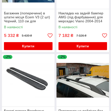
Багажник (поперечини) в
Накладка на задній бампер
штатні місця Ecem V3 (2 шт)
AMG (під фарбування) для
Чорний, 110 см для
мерседес Viano 2004-2014
мерседес Viano 2004-2014
рр
В наявності
В наявності
рр
5 332
7 182
₴
₴
5 439 ₴
7 326 ₴
Купити
Купити
–2%
–2%
Бокові пороги Bosphorus
Перемички на рейлінги без