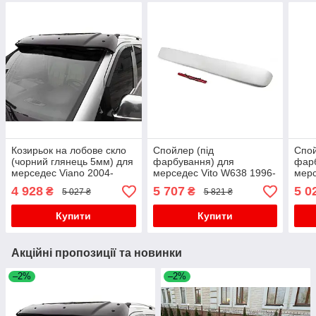
Козирьок на лобове скло
Спойлер (під
Спой
(чорний глянець 5мм) для
фарбування) для
фарб
мерседес Viano 2004-
мерседес Vito W638 1996-
мерс
2014 рр
2003 рр
W447
4 928
5 707
5 0
₴
₴
5 027 ₴
5 821 ₴
Купити
Купити
Акційні пропозиції та новинки
–2%
–2%