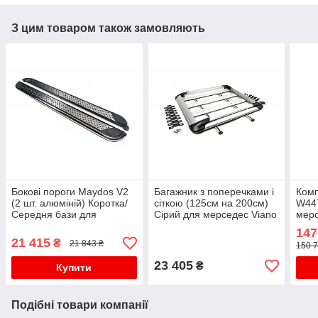
З цим товаром також замовляють
Бокові пороги Maydos V2
Багажник з поперечками і
Комп
(2 шт. алюміній) Коротка/
сіткою (125см на 200см)
W44
Середня бази для
Сірий для мерседес Viano
мерс
мерседес Viano 2004-
2004-2014 рр
2014
147
2014 рр
21 415
₴
21 843 ₴
150 7
23 405
₴
Купити
Подібні товари компанії