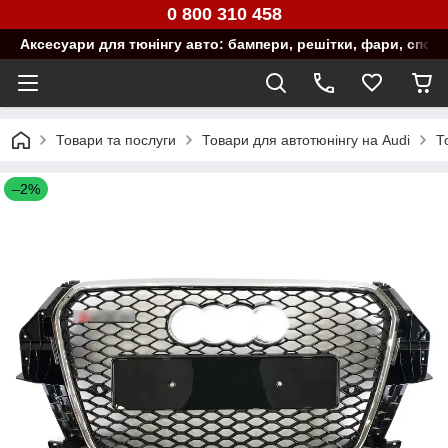
0 800 310 458
Аксесуари для тюнінгу авто: бампери, решітки, фари, спой
Товари та послуги
Товари для автотюнінгу на Audi
Т
–2%