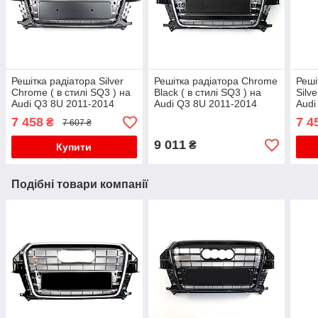
Решітка радіатора Silver
Решітка радіатора Chrome
Реші
Chrome ( в стилі SQ3 ) на
Black ( в стилі SQ3 ) на
Silve
Audi Q3 8U 2011-2014
Audi Q3 8U 2011-2014
Audi
року
року
року
7 458
7 4
₴
7 607 ₴
9 011
₴
Купити
Подібні товари компанії