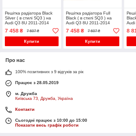
Решітка радіатора Black
Решітка радіатора Full
Реші
Silver ( в стилі SQ3 ) на
Black ( в стилі SQ3 ) на
Blac
Audi Q3 8U 2011-2014
Audi Q3 8U 2011-2014
Audi
року
року
року
7 458
7 458
8 8
₴
₴
7 607 ₴
7 607 ₴
Купити
Купити
Про нас
100% позитивних з 9 відгуків за рік
Працює з 28.05.2019
м. Дружба
Київська 73, Дружба, Україна
Контакти
Сьогодні працює з 10:00 до 15:00
Показати весь графік роботи