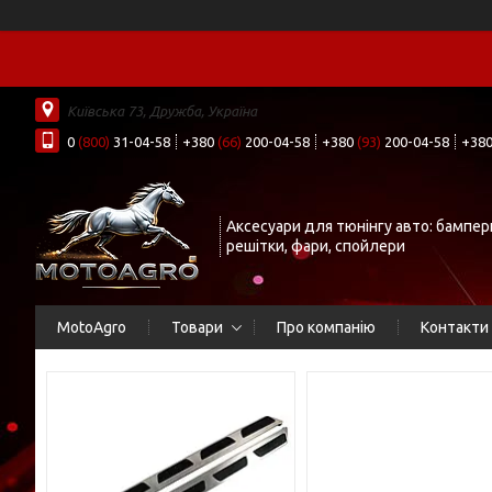
Київська 73, Дружба, Україна
0
(800)
31-04-58
+380
(66)
200-04-58
+380
(93)
200-04-58
+38
Аксесуари для тюнінгу авто: бампер
решітки, фари, спойлери
MotoAgro
Товари
Про компанію
Контакти