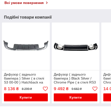
Всі умови повернення
Подібні товари компанії
Дифузор ( заднього
Дифузор ( заднього
Дифу
бампера ) Silver ( в стилі
бампера ) Black Silver /
бамп
S3 00-00 ) Hatchback на
Chrome Pipe ( в стилі RS3
Chro
Audi A3 8V 2016-2020 року
) Hatchback на Audi A3 8V
) Ha
8 136
9 492
14 
₴
₴
8 299 ₴
9 682 ₴
2012-2016 року
2016
Купити
Купити