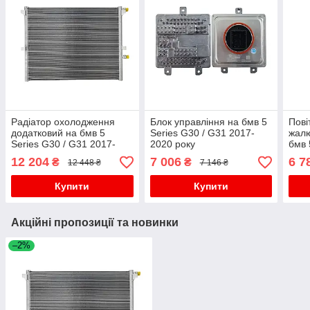
Радіатор охолодження
Блок управління на бмв 5
Пові
додатковий на бмв 5
Series G30 / G31 2017-
жалю
Series G30 / G31 2017-
2020 року
бмв 
2020 року
2017
12 204
7 006
6 7
₴
₴
12 448 ₴
7 146 ₴
Купити
Купити
Акційні пропозиції та новинки
–2%