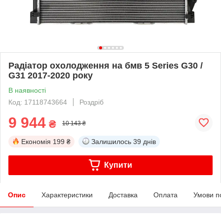
Радіатор охолодження на бмв 5 Series G30 /
G31 2017-2020 року
В наявності
Код: 17118743664
Роздріб
9 944
₴
10 143 ₴
Економія
199 ₴
Залишилось
39 днів
Купити
Опис
Характеристики
Доставка
Оплата
Умови п