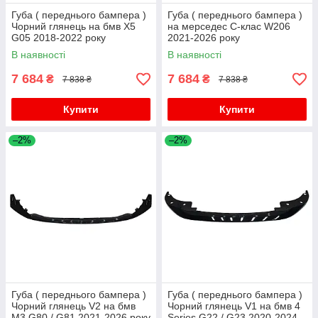
Губа ( переднього бампера )
Губа ( переднього бампера )
Чорний глянець на бмв X5
на мерседес C-клас W206
G05 2018-2022 року
2021-2026 року
В наявності
В наявності
7 684
7 684
₴
₴
7 838 ₴
7 838 ₴
Купити
Купити
–2%
–2%
Губа ( переднього бампера )
Губа ( переднього бампера )
Чорний глянець V2 на бмв
Чорний глянець V1 на бмв 4
M3 G80 / G81 2021-2026 року
Series G22 / G23 2020-2024