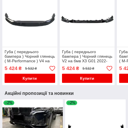
Губа ( переднього
Губа ( переднього
Губа
бампера ) Чорний глянець
бампера ) Чорний глянець
бамп
( M-Performance ) V4 на
V2 на бмв X3 G01 2022-
( M-
бмв 5 Series G30 / G31
2024 року
V5 н
5 424
5 424
5 4
₴
₴
5 532 ₴
5 532 ₴
2020-2023 року
G31 
Купити
Купити
Акційні пропозиції та новинки
–2%
–2%