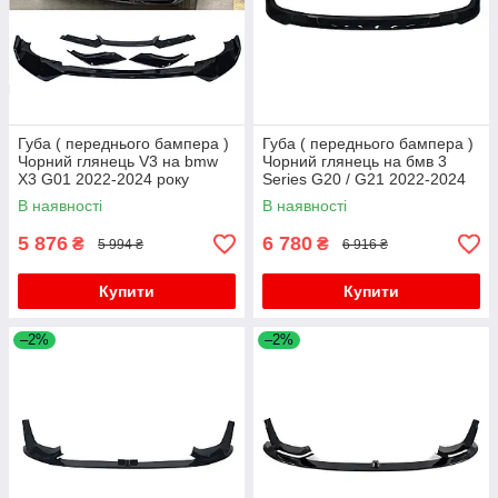
Губа ( переднього бампера )
Губа ( переднього бампера )
Чорний глянець V3 на bmw
Чорний глянець на бмв 3
X3 G01 2022-2024 року
Series G20 / G21 2022-2024
року
В наявності
В наявності
5 876
6 780
₴
₴
5 994 ₴
6 916 ₴
Купити
Купити
–2%
–2%