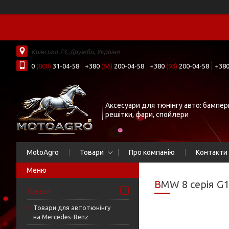
Київська 73, Дружба, Україна
0
(800)
31-04-58
+380
(66)
200-04-58
+380
(93)
200-04-58
+38
Аксесуари для тюнінгу авто: бампер
решітки, фари, спойлери
MotoAgro
Товари
Про компанію
Контакти
BMW 8 серія G
Товари
Товари для автотюнінгу
на Mercedes-Benz