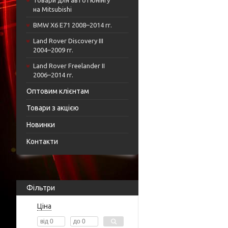
Товари для автотюнінгу
на Mitsubishi
BMW X6 E71 2008–2014 гг.
Land Rover Discovery III
2004–2009 гг.
Land Rover Freelander II
2006–2014 гг.
Оптовим клієнтам
Товари з акцією
Новинки
Контакти
Фільтри
Ціна