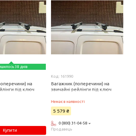
ишилось 38 днів
161990
поперечини) на
Багажник (поперечини) на
йлінги під ключ
звичайні рейлінги під ключ
 шт) 150 см, Сірий для
Wizard V1 (2 шт) 115 см, Сірий для
 2002-2009 рр
Lexus GX470 2002-2009 рр
Немає в наявності
5 579 ₴
0 (800) 31-04-58
Продавець
Купити