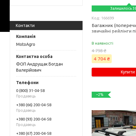
Залишилось 38
166699
Багажник (поперечи
Контакти
звичайні рейлінги п
WingCarrier V1 (2 шт)
чорний для Lexus GX
В наявності
MotoAgro
2009 рр
4 798 ₴
4 704 ₴
ФОП Андрущак Богдан
Валерійович
Купити
0 (800) 31-04-58
–2%
Продавець
+380 (66) 200-04-58
Продавець
+380 (93) 200-04-58
Продавець
+380 (67) 200-04-58