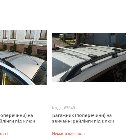
167848
поперечини) на
Багажник (поперечини) на
йлінги під ключ
звичайні рейлінги під ключ
V1 (2 шт) до 140 см,
WingBar V1 до 110 см, сірий для
exus GX470 2002-2009
Lexus GX470 2002-2009 рр
ості
Немає в наявності