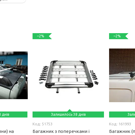
–2%
–2%
 днів
Залишилось 38 днів
Зал
51753
161993
ни) на
Багажник з поперечками і
Багажник (