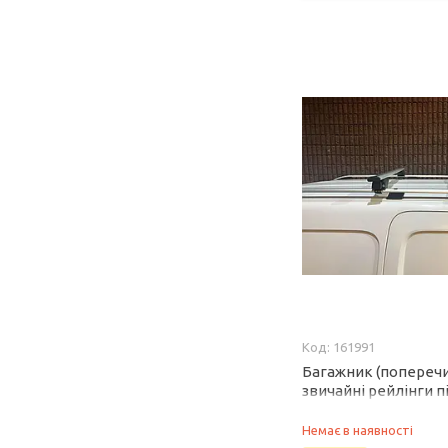
161991
Багажник (поперечи
звичайні рейлінги п
Wizard V1 (2 шт) 115
для Lexus GX470 200
Немає в наявності