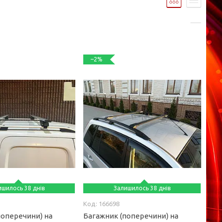
–2%
ишилось 38 днів
Залишилось 38 днів
166698
поперечини) на
Багажник (поперечини) на