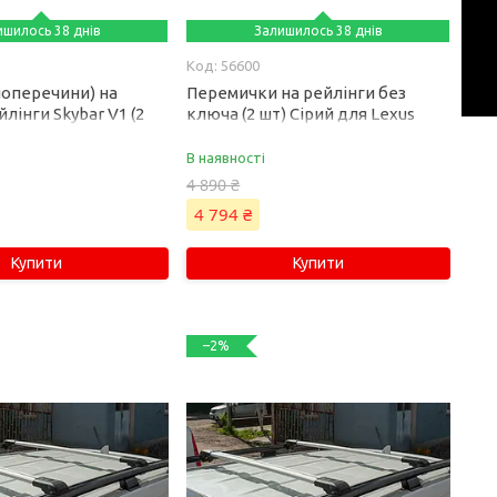
ишилось 38 днів
Залишилось 38 днів
56600
поперечини) на
Перемички на рейлінги без
йлінги Skybar V1 (2
ключа (2 шт) Сірий для Lexus
см, Чорний для Lexus
GX470 2002-2009 рр
2009 рр
В наявності
4 890 ₴
4 794 ₴
Купити
Купити
–2%