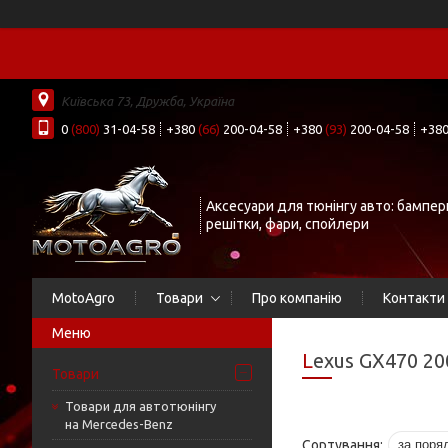
Київська 73, Дружба, Україна
0
(800)
31-04-58
+380
(66)
200-04-58
+380
(93)
200-04-58
+38
Аксесуари для тюнінгу авто: бампер
решітки, фари, спойлери
MotoAgro
Товари
Про компанію
Контакти
Lexus GX470 20
Товари
Товари для автотюнінгу
на Mercedes-Benz