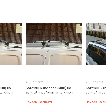
161992
166700
ни) на
Багажник (поперечини) на
Багажник (
ід ключ
звичайні рейлінги під ключ
звичайні ре
 см, Чорний
Wizard V1 (2 шт) 125 см, Сірий для
WingCarrier 
2-2009 рр
Lexus GX470 2002-2009 рр
сірий для L
Немає в наявності
Немає в наявн
рр