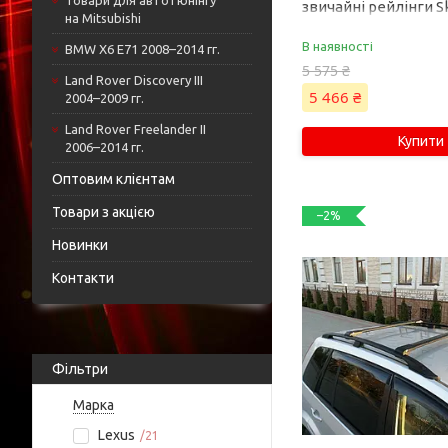
Товари для автотюнінгу
звичайні рейлінги Sk
на Mitsubishi
шт) до 140 см Сірий 
GX470 2002-2009 рр
В наявності
BMW X6 E71 2008–2014 гг.
5 575 ₴
Land Rover Discovery III
5 466 ₴
2004–2009 гг.
Land Rover Freelander II
Купити
2006–2014 гг.
Оптовим клієнтам
Товари з акцією
–2%
Новинки
Контакти
Фільтри
Марка
Lexus
21