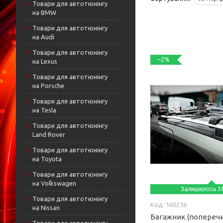
Товари для автотюнінгу
на BMW
Товари для автотюнінгу
на Audi
Товари для автотюнінгу
–2%
на Lexus
Товари для автотюнінгу
на Porsche
Товари для автотюнінгу
на Tesla
Товари для автотюнінгу
Land Rover
Товари для автотюнінгу
на Toyota
Товари для автотюнінгу
на Volkswagen
Залишилось 38
Товари для автотюнінгу
160236
на Nissan
Багажник (поперечи