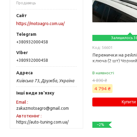
Продавець
https://motoagro.com.ua/
Залишилось 38
+380932000458
56601
Перемички на рейлі
+380932000458
ключа (2 шт) Чорний
GX470 2002-2009 рр
В наявності
4 890 ₴
Київська 73, Дружба, Україна
4 794 ₴
Інші види зв'язку
Купити
Email
zakazmotoagro@gmail.com
Автотюнінг
https://auto-tuning.com.ua/
–2%