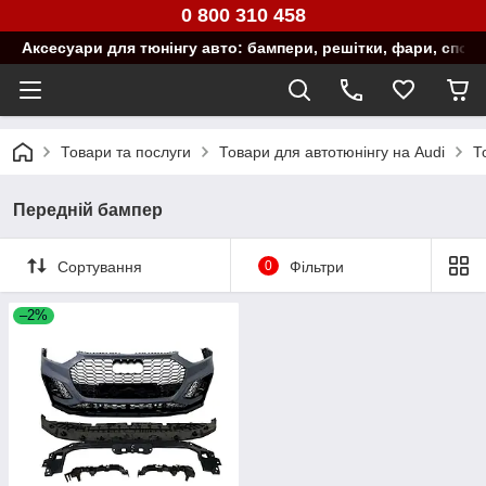
0 800 310 458
Аксесуари для тюнінгу авто: бампери, решітки, фари, спой
Товари та послуги
Товари для автотюнінгу на Audi
Т
Передній бампер
Сортування
0
Фільтри
–2%