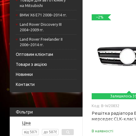
Товари для автотюнінгу
на Mitsubishi
BMW X6 E71 2008–2014 гг.
–2%
Land Rover Discovery III
2004–2009 гг.
Land Rover Freelander II
2006–2014 гг.
Оптовим клієнтам
Товари з акцією
Новинки
Контакти
Залишилось 39
B-W20832
Фільтри
Решітка радіатора B
мерседес CLK-клас 
Ціна
2003 року
В наявності