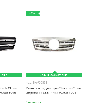
–2%
 днів
Залишилось 39 днів
B-W20831
lack CL на
Решітка радіатора Chrome CL на
W208 1996-
мерседес CLK-клас W208 1996-
2003 року
В наявності