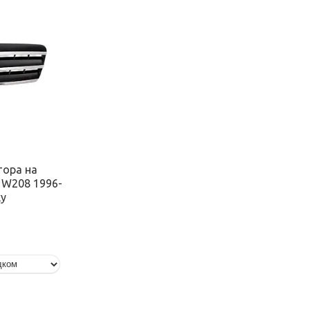
тора на
s W208 1996-
ку