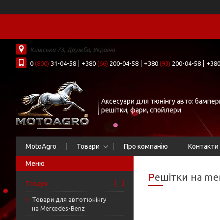
Київська 73, Дружба, Україна
0
(800)
31-04-58
+380
(66)
200-04-58
+380
(93)
200-04-58
+38
Аксесуари для тюнінгу авто: бампер
решітки, фари, спойлери
MotoAgro
Товари
Про компанію
Контакти
Решітки на me
Товари
Товари для автотюнінгу
на Mercedes-Benz