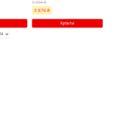
5 994 ₴
5 876 ₴
Купити