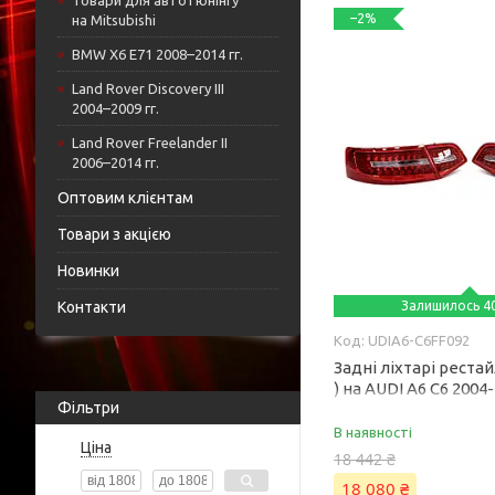
Товари для автотюнінгу
–2%
на Mitsubishi
BMW X6 E71 2008–2014 гг.
Land Rover Discovery III
2004–2009 гг.
Land Rover Freelander II
2006–2014 гг.
Оптовим клієнтам
Товари з акцією
Новинки
Контакти
Залишилось 40
UDIA6-C6FF092
Задні ліхтарі рестай
) на AUDI A6 C6 2004
Фільтри
В наявності
Ціна
18 442 ₴
18 080 ₴