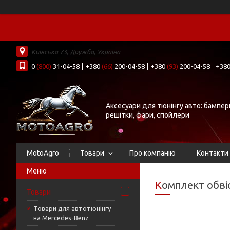
Київська 73, Дружба, Україна
0
(800)
31-04-58
+380
(66)
200-04-58
+380
(93)
200-04-58
+38
Аксесуари для тюнінгу авто: бампер
решітки, фари, спойлери
MotoAgro
Товари
Про компанію
Контакти
Комплект обві
Товари
Товари для автотюнінгу
на Mercedes-Benz