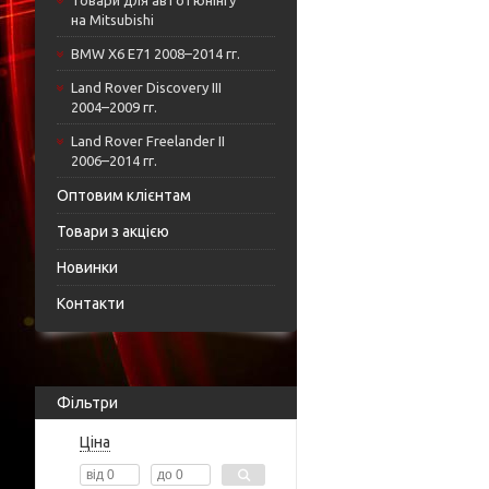
Товари для автотюнінгу
на Mitsubishi
BMW X6 E71 2008–2014 гг.
Land Rover Discovery III
2004–2009 гг.
Land Rover Freelander II
2006–2014 гг.
Оптовим клієнтам
Товари з акцією
Новинки
Контакти
Фільтри
Ціна