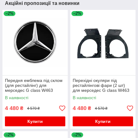
Акційні пропозиції та новинки
–2%
–2%
Передня емблема під склом
Перехідні окуляри під
(для рестайлінг) для
рестайлінгові фари (2 шт)
мерседес G сlass W463
для мерседес G сlass W463
1990-2018 рр
1990-2018 рр
В наявності
В наявності
4 480
4 480
₴
₴
4 570 ₴
4 570 ₴
Купити
Купити
–2%
–2%