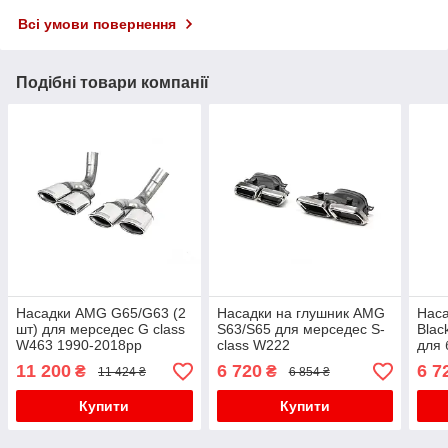
Всі умови повернення
Подібні товари компанії
Насадки AMG G65/G63 (2
Насадки на глушник AMG
Наса
шт) для мерседес G сlass
S63/S65 для мерседес S-
Blac
W463 1990-2018рр
сlass W222
для 
11 200
6 720
6 7
₴
₴
11 424 ₴
6 854 ₴
Купити
Купити