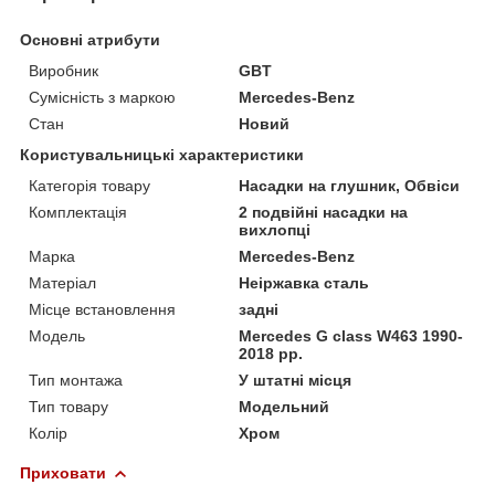
Основні атрибути
Виробник
GBT
Сумісність з маркою
Mercedes-Benz
Стан
Новий
Користувальницькі характеристики
Категорія товару
Насадки на глушник, Обвіси
Комплектація
2 подвійні насадки на
вихлопці
Марка
Mercedes-Benz
Матеріал
Неіржавка сталь
Місце встановлення
задні
Мoдель
Mercedes G сlass W463 1990-
2018 рр.
Тип монтажа
У штатні місця
Тип товару
Модельний
Колір
Хром
Приховати