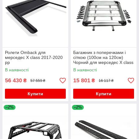
Ролети Omback для
Багажник з поперечками і
мерседес X class 2017-2020
сіткою (100см на 120см)
рр
Чорний для мерседес X class
2017-2020 рр
В наявності
В наявності
56 430
15 801
₴
₴
57 559 ₴
16 117 ₴
Купити
Купити
–2%
–2%