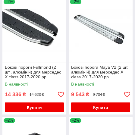
–2%
–2%
Бокові пороги Fullmond (2
Бокові пороги Maya V2 (2 шт.,
шт., алюміній) для мерседес
алюміній) для мерседес X
X class 2017-2020 рр
class 2017-2020 рр
В наявності
В наявності
14 336
9 543
₴
₴
14 623 ₴
9 734 ₴
Купити
Купити
–2%
–2%