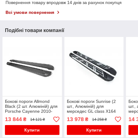
Повернення товару впродовж 14 днів за рахунок покупця
Всі умови повернення
Подібні товари компанії
Бокові пороги Allmond
Бокові пороги Sunrise (2
Боко
Black (2 шт. Алюміній) для
шт., Алюміній) для
шт.,
Porsche Cayenne 2010-
мерседес GL сlass X164
мерс
2017 рр
2006-2012 рр
2020
13 844
13 978
14 
₴
₴
14 121 ₴
14 258 ₴
Купити
Купити