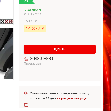
–2%
В наявності
Код:
157951
15 175 ₴
14 877 ₴
Купити
0 (800) 31-04-58
Продавець
повернення товару
протягом 14 днів
за рахунок покупця