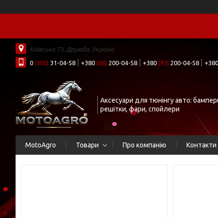
Київська 73, Дружба, Україна
0
(800)
31-04-58
+380
(66)
200-04-58
+380
(93)
200-04-58
+38
Аксесуари для тюнінгу авто: бампер
решітки, фари, спойлери
MotoAgro
Товари
Про компанію
Контакти