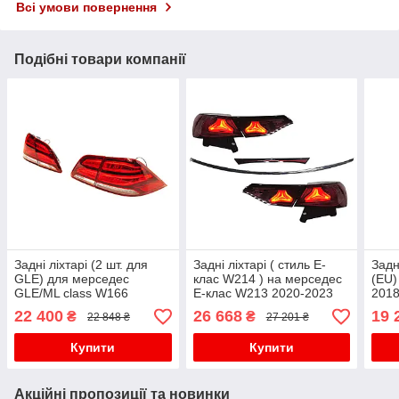
Всі умови повернення
Подібні товари компанії
Задні ліхтарі (2 шт. для
Задні ліхтарі ( стиль E-
Задн
GLE) для мерседес
клас W214 ) на мерседес
(EU)
GLE/ML сlass W166
E-клас W213 2020-2023
2018
року
22 400
26 668
19 
₴
₴
22 848 ₴
27 201 ₴
Купити
Купити
Акційні пропозиції та новинки