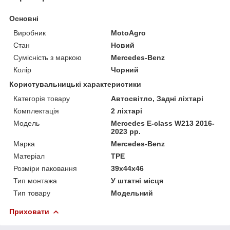
Основні
Виробник
MotoAgro
Стан
Новий
Сумісність з маркою
Mercedes-Benz
Колір
Чорний
Користувальницькі характеристики
Категорія товару
Автосвітло, Задні ліхтарі
Комплектація
2 ліхтарі
Мoдель
Mercedes E-сlass W213 2016-
2023 рр.
Марка
Mercedes-Benz
Матеріал
TPE
Розміри паковання
39x44x46
Тип монтажа
У штатні місця
Тип товару
Модельний
Приховати