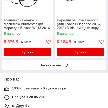
Комплект накладок з
Передня решітка Diamond
підсвіткою Burmester для
(для класic і Elegance 2016-
мерседес E-сlass W213 2016-
2019) З місцем під камеру
2023 рр
для мерседес E-сlass W213
В наявності
В наявності
рр
5 376
9 184
₴
₴
5 484 ₴
9 368 ₴
Купити
Купити
Показати ще
Про нас
100% позитивних з 9 відгуків за рік
Працює з 28.05.2019
м. Дружба