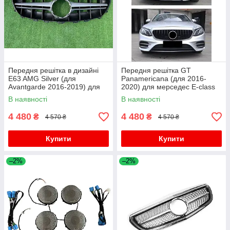
Передня решітка в дизайні
Передня решітка GT
E63 AMG Silver (для
Panamericana (для 2016-
Avantgarde 2016-2019) для
2020) для мерседес E-сlass
мерседес E-сlass W213 рр
W213 рр
В наявності
В наявності
4 480
4 480
₴
₴
4 570 ₴
4 570 ₴
Купити
Купити
–2%
–2%