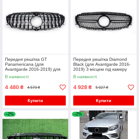
Передня решітка GT
Передня решітка Diamond
Panamericana (для
Black (для Avantgarde 2016-
Avantgarde 2016-2019) для
2019) З місцем під камеру
мерседес E-сlass W213 рр
для мерседес E-сlass W213
В наявності
В наявності
рр
4 480
4 928
₴
₴
4 570 ₴
5 027 ₴
Купити
Купити
–2%
–2%