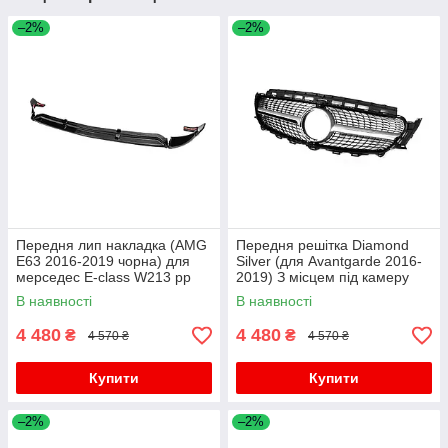
–2%
–2%
Передня лип накладка (AMG
Передня решітка Diamond
E63 2016-2019 чорна) для
Silver (для Avantgarde 2016-
мерседес E-сlass W213 рр
2019) З місцем під камеру
для мерседес E-сlass W213
В наявності
В наявності
рр
4 480
4 480
₴
₴
4 570 ₴
4 570 ₴
Купити
Купити
–2%
–2%