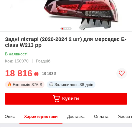
Задні ліхтарі (2020-2024 2 шт) для мерседес E-
сlass W213 рр
В наявності
Код: 150970
Роздріб
18 816
₴
19 192 ₴
Економія
376 ₴
Залишилось
38 днів
Купити
Опис
Характеристики
Доставка
Оплата
Умови 