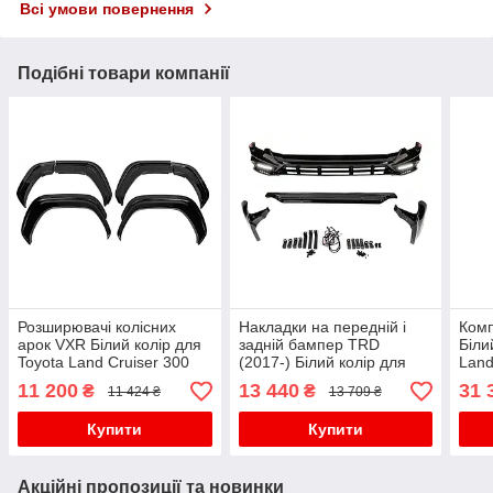
Всі умови повернення
Подібні товари компанії
Розширювачі колісних
Накладки на передній і
Комп
арок VXR Білий колір для
задній бампер TRD
Біли
Toyota Land Cruiser 300
(2017-) Білий колір для
Land
Toyota Land Cruiser Prado
11 200
13 440
31 
₴
₴
11 424 ₴
13 709 ₴
150
Купити
Купити
Акційні пропозиції та новинки