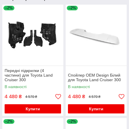
–2%
–2%
Передні підкрилки (4
частини) для Toyota Land
Спойлер OEM Design Білий
Cruiser 300
для Toyota Land Cruiser 300
В наявності
В наявності
4 480
4 480
₴
₴
4 570 ₴
4 570 ₴
Купити
Купити
–2%
–2%