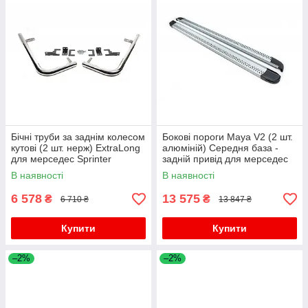
Бічні труби за заднім колесом
Бокові пороги Maya V2 (2 шт.
кутові (2 шт. нерж) ExtraLong
алюміній) Середня база -
для мерседес Sprinter
задній привід для мерседес
W907/W910 2018- рр
Sprinter W907/W910 2018- рр
В наявності
В наявності
6 578
13 575
₴
₴
6 710 ₴
13 847 ₴
Купити
Купити
–2%
–2%