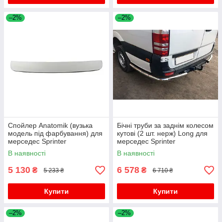
–2%
–2%
Спойлер Anatomik (вузька
Бічні труби за заднім колесом
модель під фарбування) для
кутові (2 шт. нерж) Long для
мерседес Sprinter
мерседес Sprinter
W907/W910 2018- рр
W907/W910 2018- рр
В наявності
В наявності
5 130
6 578
₴
₴
5 233 ₴
6 710 ₴
Купити
Купити
–2%
–2%