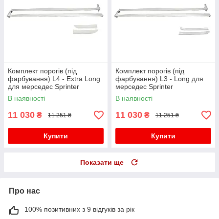
Комплект порогів (під
Комплект порогів (під
фарбування) L4 - Extra Long
фарбування) L3 - Long для
для мерседес Sprinter
мерседес Sprinter
W907/W910 2018- рр
W907/W910 2018- рр
В наявності
В наявності
11 030
11 030
₴
₴
11 251 ₴
11 251 ₴
Купити
Купити
Показати ще
Про нас
100% позитивних з 9 відгуків за рік