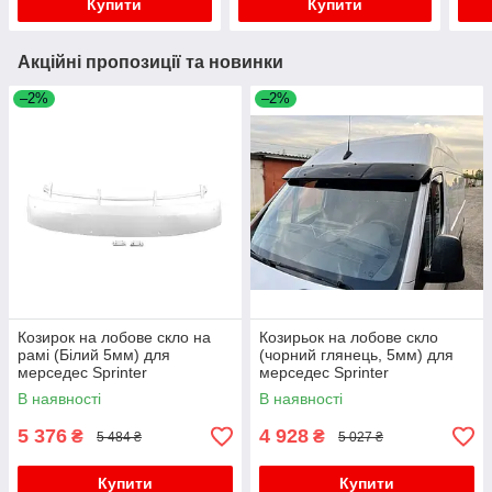
Купити
Купити
Акційні пропозиції та новинки
–2%
–2%
Козирок на лобове скло на
Козирьок на лобове скло
рамі (Білий 5мм) для
(чорний глянець, 5мм) для
мерседес Sprinter
мерседес Sprinter
W907/W910 2018- рр
W907/W910 2018- рр
В наявності
В наявності
5 376
4 928
₴
₴
5 484 ₴
5 027 ₴
Купити
Купити