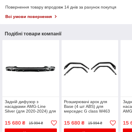
Повернення товару впродовж 14 днів за рахунок покупця
Всі умови повернення
Подібні товари компанії
Задній дифузор з
Розширювачі арок для
Задн
насадками AMG-Line
Base (4 шт ABS) для
наса
Silver (для 2020-2024) для
мерседес G сlass W463
AMG
мерседес E-сlass W213 рр
1990-2018рр
E63 
мерс
15 680
15 680
15 
₴
₴
15 994 ₴
15 994 ₴