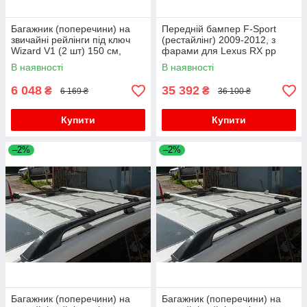
Багажник (поперечини) на
Передній бампер F-Sport
звичайні рейлінги під ключ
(рестайлінг) 2009-2012, з
Wizard V1 (2 шт) 150 см,
фарами для Lexus RX рр
Сірий для Lexus RX 2009-
В наявності
В наявності
2015 рр
6 048
35 392
₴
₴
6 169 ₴
36 100 ₴
Купити
Купити
–2%
–2%
Багажник (поперечини) на
Багажник (поперечини) на