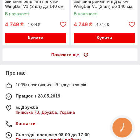
звичайні рейлінги під ключ
звичайні рейлінги під ключ
WingBar V1 (2 шт) до 140 см,
WingBar V1 (2 шт) до 140 см,
сірий для Lexus RX 2009-
чорний для Lexus RX 2009-
В наявності
В наявності
2015 рр
2015 рр
4 749
4 749
₴
₴
4 844 ₴
4 844 ₴
Купити
Купити
Показати ще
Про нас
100% позитивних з 9 відгуків за рік
Працює з 28.05.2019
м. Дружба
Київська 73, Дружба, Україна
Контакти
КНОПКА
ЗВ'ЯЗКУ
Сьогодні працює з 08:00 до 17:00
Показати весь графік роботи