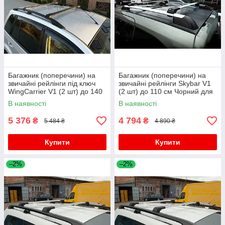
Багажник (поперечини) на
Багажник (поперечини) на
звичайні рейлінги під ключ
звичайні рейлінги Skybar V1
WingCarrier V1 (2 шт) до 140
(2 шт) до 110 см Чорний для
см, чорний для Lexus RX
Lexus RX 2009-2015 рр
В наявності
В наявності
2009-2015 рр
5 376
4 794
₴
₴
5 484 ₴
4 890 ₴
Купити
Купити
–2%
–2%