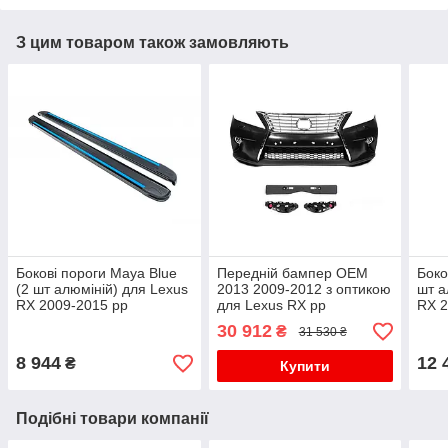
З цим товаром також замовляють
Бокові пороги Maya Blue
Передній бампер OEM
Боко
(2 шт алюміній) для Lexus
2013 2009-2012 з оптикою
шт а
RX 2009-2015 рр
для Lexus RX рр
RX 2
30 912
₴
31 530 ₴
8 944
12 
₴
Купити
Подібні товари компанії