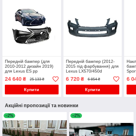
Передній бампер (для
Передній бампер (2012-
Накл
2010-2012 дизайн 2019)
2015 під фарбування) для
бамп
для Lexus ES рр
Lexus LX570/450d
Spor
для 
24 640
6 720
6 0
₴
₴
25 133 ₴
6 854 ₴
Купити
Купити
Акційні пропозиції та новинки
–2%
–2%