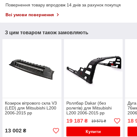
Повернення товару впродовж 14 днів за рахунок покупця
Всі умови повернення
З цим товаром також замовляють
Козирок вітрового скла V3
Роллбар Dakar (без
Дуга
(LED) для Mitsubishi L200
ролетів) для Mitsubishi
76мм
2006-2015 рр
L200 2006-2015 рр
2006
19 187
18 
₴
19 571 ₴
13 002
₴
Купити