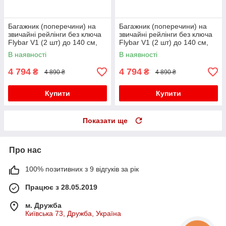
Багажник (поперечини) на
Багажник (поперечини) на
звичайні рейлінги без ключа
звичайні рейлінги без ключа
Flybar V1 (2 шт) до 140 см,
Flybar V1 (2 шт) до 140 см,
Сірий для Mitsubishi L200
Чорний для Mitsubishi L200
В наявності
В наявності
2006-2015 рр
2006-2015 рр
4 794
4 794
₴
₴
4 890 ₴
4 890 ₴
Купити
Купити
Показати ще
Про нас
100% позитивних з 9 відгуків за рік
Працює з 28.05.2019
м. Дружба
Київська 73, Дружба, Україна