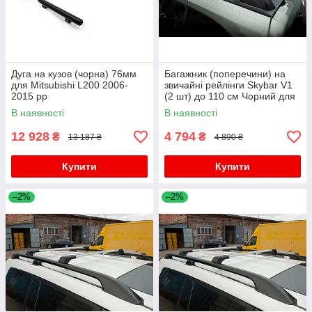
Дуга на кузов (чорна) 76мм
Багажник (поперечини) на
для Mitsubishi L200 2006-
звичайні рейлінги Skybar V1
2015 рр
(2 шт) до 110 см Чорний для
Mitsubishi L200 2006-2015 рр
В наявності
В наявності
12 928
4 794
₴
₴
13 187 ₴
4 890 ₴
Купити
Купити
–2%
–2%