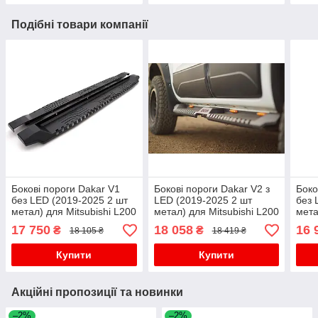
Подібні товари компанії
Бокові пороги Dakar V1
Бокові пороги Dakar V2 з
Боко
без LED (2019-2025 2 шт
LED (2019-2025 2 шт
без 
метал) для Mitsubishi L200
метал) для Mitsubishi L200
мета
рр
рр
рр
17 750
18 058
16 
₴
₴
18 105 ₴
18 419 ₴
Купити
Купити
Акційні пропозиції та новинки
–2%
–2%