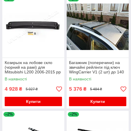
Козирьок на лобове скло
Багажник (поперечини) на
(чорний на рамі) для
звичайні рейлінги під ключ
Mitsubishi L200 2006-2015 рр
WingCarrier V1 (2 шт) до 140
см, чорний для Mitsubishi
В наявності
В наявності
L200 2006-2015 рр
4 928
5 376
₴
₴
5 027 ₴
5 484 ₴
Купити
Купити
–2%
–2%