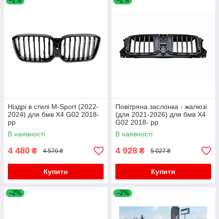
–2%
–2%
Ніздрі в стилі M-Sport (2022-
Повітряна заслонка - жалюзі
2024) для бмв X4 G02 2018-
(для 2021-2026) для бмв X4
рр
G02 2018- рр
В наявності
В наявності
4 480
4 928
₴
₴
4 570 ₴
5 027 ₴
Купити
Купити
–2%
–2%