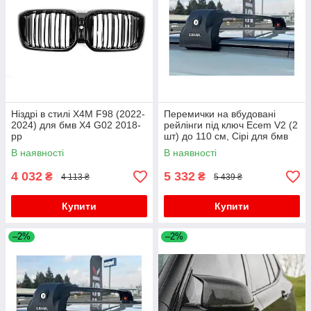
Ніздрі в стилі X4M F98 (2022-
Перемички на вбудовані
2024) для бмв X4 G02 2018-
рейлінги під ключ Ecem V2 (2
рр
шт) до 110 см, Сірі для бмв
X4 G02 2018- рр
В наявності
В наявності
4 032
5 332
₴
₴
4 113 ₴
5 439 ₴
Купити
Купити
–2%
–2%