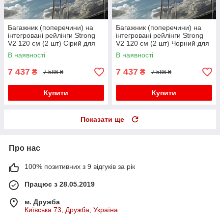
Багажник (поперечини) на
Багажник (поперечини) на
інтегровані рейлінги Strong
інтегровані рейлінги Strong
V2 120 см (2 шт) Сірий для
V2 120 см (2 шт) Чорний для
бмв X4 G02 2018- рр
бмв X4 G02 2018- рр
В наявності
В наявності
7 437
7 437
₴
₴
7 586 ₴
7 586 ₴
Купити
Купити
Показати ще
Про нас
100% позитивних з 9 відгуків за рік
Працює з 28.05.2019
м. Дружба
Київська 73, Дружба, Україна