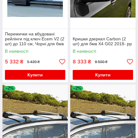
Перемички на вбудовані
рейлінги під ключ Ecem V2 (2
Кришки дзеркал Сarbon (2
шт) до 110 см, Чорні для бмв
шт) для бмв X4 G02 2018- рр
X4 G02 2018- рр
В наявності
В наявності
5 332
8 333
₴
₴
5 439 ₴
8 500 ₴
Купити
Купити
–2%
–2%