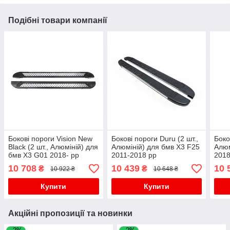
Подібні товари компанії
Бокові пороги Vision New
Бокові пороги Duru (2 шт.,
Боко
Black (2 шт., Алюміній) для
Алюміній) для бмв X3 F25
Алюм
бмв X3 G01 2018- рр
2011-2018 рр
2018
10 708
10 439
10 
₴
₴
10 922 ₴
10 648 ₴
Купити
Купити
Акційні пропозиції та новинки