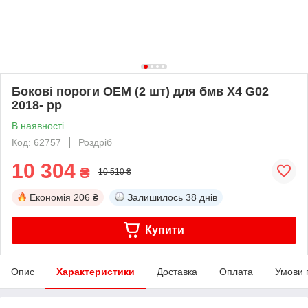
Бокові пороги OEM (2 шт) для бмв X4 G02
2018- рр
В наявності
Код: 62757
Роздріб
10 304
₴
10 510 ₴
Економія
206 ₴
Залишилось
38 днів
Купити
Опис
Характеристики
Доставка
Оплата
Умови 