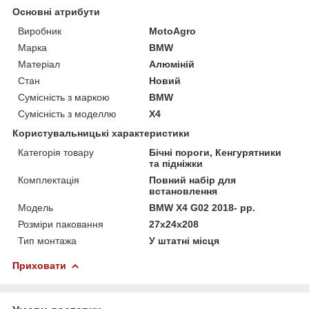
Основні атрибути
Виробник
MotoAgro
Марка
BMW
Матеріал
Алюміній
Стан
Новий
Сумісність з маркою
BMW
Сумісність з моделлю
X4
Користувальницькі характеристики
Категорія товару
Бічні пороги, Кенгурятники
та підніжки
Комплектація
Повний набір для
встановлення
Мoдель
BMW X4 G02 2018- рр.
Розміри паковання
27x24x208
Тип монтажа
У штатні місця
Приховати